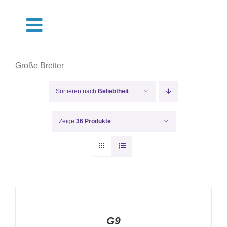
Zum
Inhalt
Toggle
springen
Navigation
Shop
Große Bretter
Termine
Sortieren nach
Beliebtheit
Über Uns
Zeige
36 Produkte
Pflege
IN
Muster
DEN
WARENKORB
/
DETAILS
G9