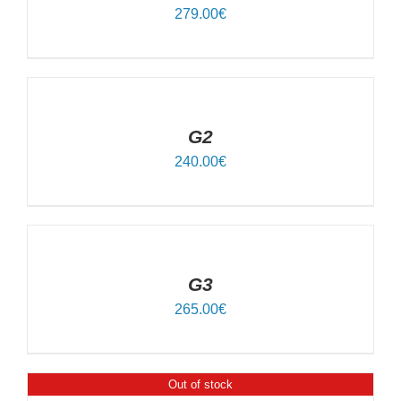
279.00
€
IN
DEN
WARENKORB
/
DETAILS
G2
240.00
€
IN
DEN
WARENKORB
/
DETAILS
G3
265.00
€
Out of stock
DETAILS