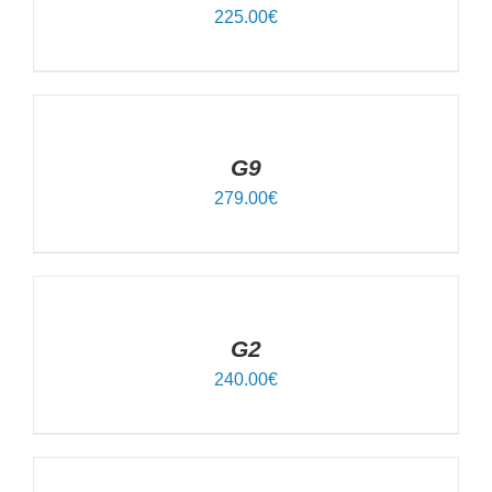
225.00
€
IN
DEN
WARENKORB
/
DETAILS
G9
279.00
€
IN
DEN
WARENKORB
/
DETAILS
G2
240.00
€
IN
DEN
WARENKORB