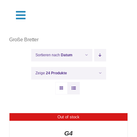
Zum
Inhalt
Toggle
springen
Navigation
Shop
Große Bretter
Termine
Sortieren nach
Datum
Über Uns
Zeige
24 Produkte
Pflege
Muster
Out of stock
DETAILS
G4