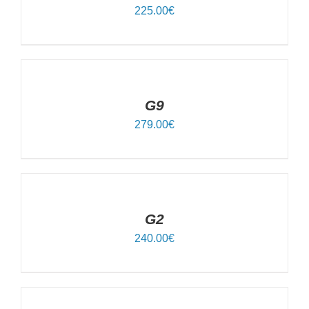
225.00
€
IN
DEN
WARENKORB
/
DETAILS
G9
279.00
€
IN
DEN
WARENKORB
/
DETAILS
G2
240.00
€
IN
DEN
WARENKORB