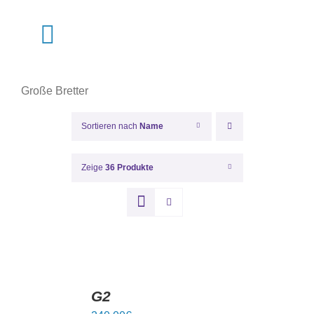
Zum
Inhalt
Toggle
springen
Navigation
Shop
Große Bretter
Termine
Sortieren nach
Name
Über Uns
Zeige
36 Produkte
Pflege
Muster
IN
DEN
G2
WARENKORB
/