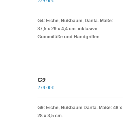
225.00
€
G4: Eiche, Nußbaum, Danta. Maße:
37,5 x 29 x 4,4 cm inklusive
Gummifüße und Handgriffen.
IN
DEN
G9
WARENKORB
/
279.00
€
DETAILS
G9: Eiche, Nußbaum Danta.
Maße: 48 x
28 x 3,5 cm.