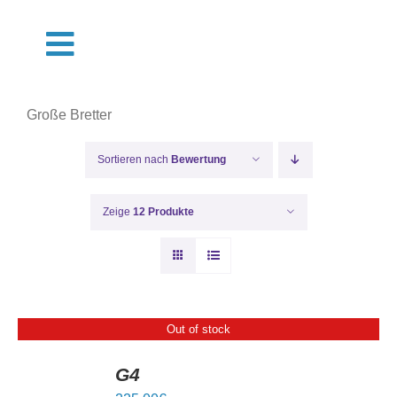
Zum
Inhalt
Toggle
springen
Navigation
Shop
Große Bretter
Termine
Sortieren nach
Bewertung
Über Uns
Zeige
12 Produkte
Pflege
Muster
Out of stock
G4
DETAILS