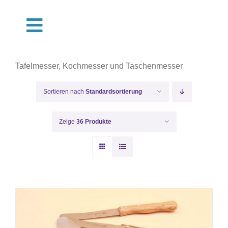
Zum
Inhalt
Toggle
springen
Navigation
Shop
Tafelmesser, Kochmesser und Taschenmesser
Termine
Sortieren nach
Standardsortierung
Über Uns
Zeige
36 Produkte
Pflege
Muster