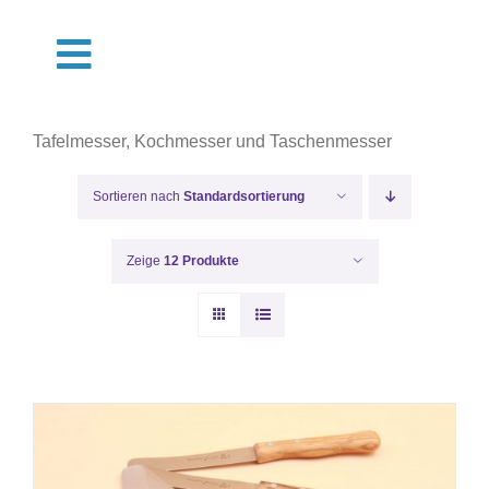
Zum
Inhalt
Toggle
springen
Navigation
Shop
Tafelmesser, Kochmesser und Taschenmesser
Termine
Sortieren nach
Standardsortierung
Über Uns
Zeige
12 Produkte
Pflege
Muster