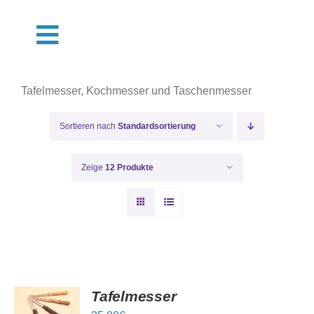
Zum
Inhalt
Toggle
springen
Navigation
Shop
Tafelmesser, Kochmesser und Taschenmesser
Termine
Sortieren nach
Standardsortierung
Über Uns
Zeige
12 Produkte
Pflege
Muster
IN DEN
Tafelmesser
WARENKORB