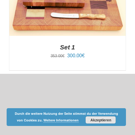
Set 1
Ursprünglicher
Aktueller
300.00
€
353.00
€
Preis
Preis
war:
ist:
353.00€
300.00€.
Durch die weitere Nutzung der Seite stimmst du der Verwendung
Akzeptieren
von Cookies zu.
Weitere Informationen