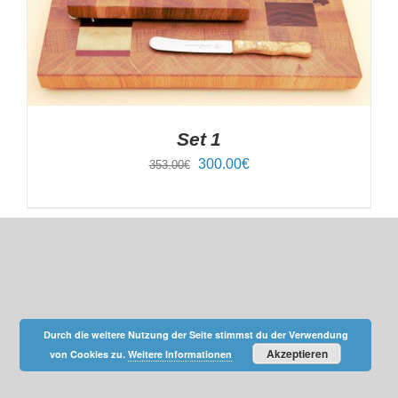
Set 1
Ursprünglicher
Aktueller
300.00
€
353.00
€
Preis
Preis
war:
ist:
353.00€
300.00€.
Durch die weitere Nutzung der Seite stimmst du der Verwendung
Akzeptieren
von Cookies zu.
Weitere Informationen