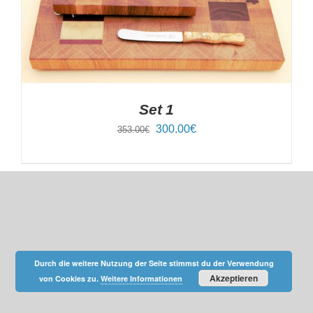
Set 1
Ursprünglicher
Aktueller
300.00
€
353.00
€
Preis
Preis
war:
ist:
353.00€
300.00€.
Durch die weitere Nutzung der Seite stimmst du der Verwendung
Akzeptieren
von Cookies zu.
Weitere Informationen