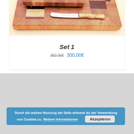
Set 1
Ursprünglicher
Aktueller
300.00
€
353.00
€
Preis
Preis
war:
ist:
353.00€
300.00€.
Durch die weitere Nutzung der Seite stimmst du der Verwendung
Akzeptieren
von Cookies zu.
Weitere Informationen