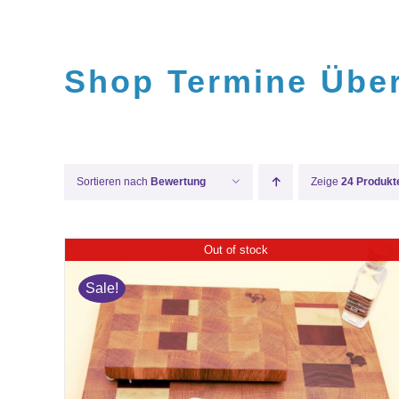
Zum
Inhalt
springen
Shop
Termine
Übe
Sortieren nach
Bewertung
Zeige
24 Produkt
Out of stock
Sale!
QUICK VIEW