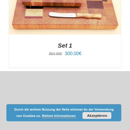
Set 1
Ursprünglicher
Aktueller
300.00
€
353.00
€
Preis
Preis
war:
ist:
353.00€
300.00€.
Durch die weitere Nutzung der Seite stimmst du der Verwendung
Akzeptieren
von Cookies zu.
Weitere Informationen