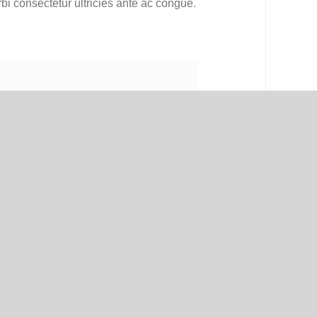
rbi consectetur ultricies ante ac congue.
nts, and my family
s fugiat. Nulla vel asperiores commodi
 est totam qui dolore voluptatem