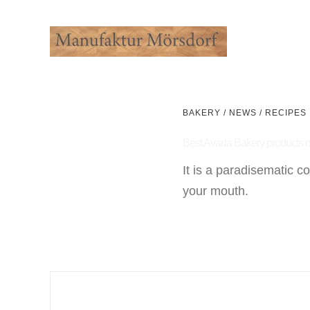
Zum
Inhalt
springen
BAKERY
/
NEWS
/
RECIPES
Best Avada Bakery products o
It is a paradisematic co
your mouth.