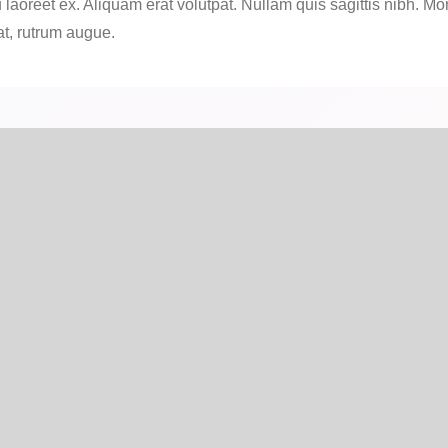
u laoreet ex. Aliquam erat volutpat. Nullam quis sagittis nibh. Mo
at, rutrum augue.
DONT JUST TAKE OUR WORD FOR IT
re made with real and organic ingredie
loves them.
quas sed excepturi quod. Ea aut qui harum molestiae. Qui minu
. Eius error sapiente nesciunt dolorum deleniti natus quia eum.
rit facere aspernatur nemo voluptas enim itaque officiis. Totam