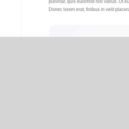
pulvinar, quis euismod nisl varius. Ut e
Donec lorem erat, finibus in velit placer
Love that these a
Ut maxime voluptates dolorem tempore 
dolore rerum praesentium distinctio non
Soluta sint beatae et. Neque reprehende