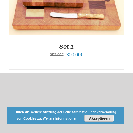
Set 1
Ursprünglicher
Aktueller
300.00
€
353.00
€
Preis
Preis
war:
ist:
353.00€
300.00€.
Durch die weitere Nutzung der Seite stimmst du der Verwendung
Akzeptieren
von Cookies zu.
Weitere Informationen