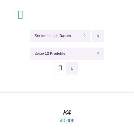
Zum
Inhalt
Toggle
springen
Navigation
Shop
Sortieren nach
Datum
Termine
Zeige
12 Produkte
Über Uns
IN
Pflege
DEN
WARENKORB
/
Muster
DETAILS
K4
40.00
€